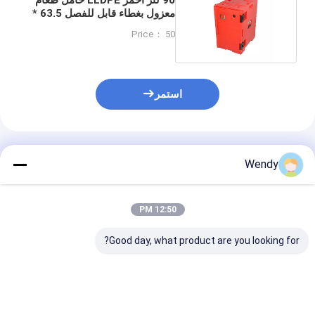
معزول بغطاء قابل للفصل 63.5 *
46 * 64 سم
Price： 50
استمر
المنتجات الموصى بها
Wendy
12:50 PM
Good day, what product are you looking for?
180L معدات المطاعم
90 لتر من المقلاة
التجارية نظام نقل الغذاء
الغذائية الدافئة المبردة
لتر حاوية نقل غذا