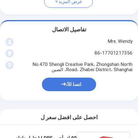
عرض المزيد
تفاصيل الاتصال
Mrs. Wendy
86-17701217356
No.470 Shengli Creative Park، Zhongshan North
Road، Zhabei District، Shanghai، الصين
ﺎﺘﺼﻟ ﺍﻶﻧ
احصل على افضل سعر ل
90 لتر أحمر LLDPE حامل طعام