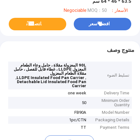
63.5 * 46 * 64 سم
الأسعار：Negociable
MOQ：50
افضل سعر
ﺎﺘﺼﻟ ﺍﻶﻧ
منتوج وصف
90L المعزولة مقلاة ، حامل وعاء الطعام
المعزول LLDPE ، غطاء قابل للفصل ، حامل
مقلاة الطعام المعزول
تسليط الضوء
,
,
LLDPE Insulated Food Pan Carrier
Detachable Lid Insulated Food Pan
Carrier
one week
Delivery Time
Minimum Order
50
Quantity
FB90A
Model Number
1pc/CTN
Packaging Details
TT
Payment Terms