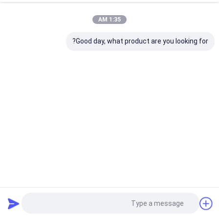
1:35 AM
Good day, what product are you looking for?
صندوق نقل طعام معزول قابل للتكديس يتم تحميله من الأعلى
لأحواض GN
منتجات روتومولد
2023-05-25
107 المشاهدات