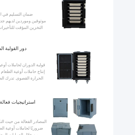
ضمان التسليم في ال
موثوقين وموردين لديهم جداو
التخزين المؤقت للتأخيرات
دور القولبة ال
قولبة الدوران لحاملات أوعية
إنتاج حاملات أوعية الطعام 
الحرارة القصوى. تدرك الصن
استراتيجيات فعال
المصادر الفعالة من حيث التكل
من خلال العمليات المعت