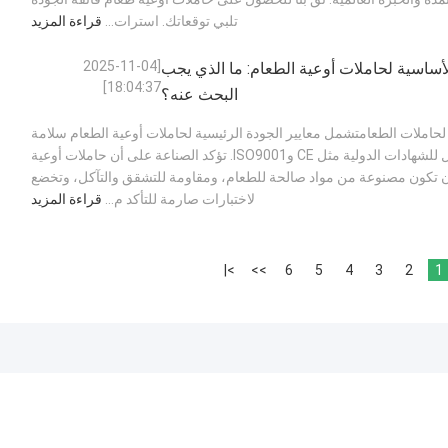
تلبي توقعاتك. استرات...
قراءة المزيد
[2025-11-04
لأساسية لحاملات أوعية الطعام: ما الذي يجب
18:04:37]
البحث عنه؟
 لحاملات الطعامتشمل معايير الجودة الرئيسية لحاملات أوعية الطعام سلامة
المواد والمتانة والامتثال للشهادات الدولية مثل CE وISO9001. تؤكد الصناعة على أن حاملات أوعية
أن تكون مصنوعة من مواد صالحة للطعام، ومقاومة للتشقق والتآكل، وتخضع
لاختبارات صارمة للتأكد م...
قراءة المزيد
>|
>>
6
5
4
3
2
1