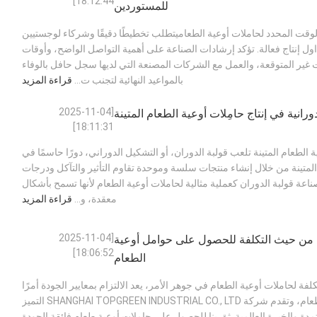
18:12:44]
للمستوردين
وقت المحدد لحاملات أوعية الطعاميتطلب تخطيطًا دقيقًا وشركاء لوجستيين
ل إنتاج فعالة. تؤكد إرشادات الصناعة على أهمية التواصل الواضح، وأوقات
 غير المتوقعة، والعمل مع الشركات المصنعة التي لديها سجل حافل بالوفاء
بالمواعيد النهائية لتجنب ت...
قراءة المزيد
[2025-11-04
دورانية في إنتاج حامِلات أوعية الطعام المتينة
18:11:31]
 الطعام المتينة تلعب قولبة الدوران، أو التشكيل الدوراني، دورًا حاسمًا في
المتينة من خلال إنشاء منتجات سلسة وموحدة تقاوم التأثير والتآكل ودرجات
اعة قولبة الدوران كعملية مثالية لحاملات أوعية الطعام لأنها تسمح بأشكال
معقدة، و...
قراءة المزيد
[2025-11-04
ة من حيث التكلفة للحصول على حوامل أوعية
18:06:52]
الطعام
فة لحاملات أوعية الطعام في جوهر الأمر، يعد الالتزام بمعايير الجودة أمرًا
ضروريًا لحاملات أوعية الطعام، وتقدم شركة SHANGHAI TOPGREEN INDUSTRIAL CO., LTD التميز
مدة والخبرة العالمية. ثق بنا للحصول على حاملات أوعية طعام فائقة الجودة