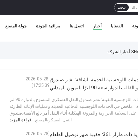
يبحث
نة
القضايا
أخبار
اتصل بنا
مراقبة الجودة
جولة المصنع
[2026-05-28
خدمات اللوجستية للخدمة الشاقة: نشر صندوق
17:25:39]
ار سعة 90 لترًا للتموين الميداني
الدليل النهائي للخدمات اللوجستية الثقيلة: نشر صندوق النقل العسكري المنسوج بالدوارة 90 لتر
للخدمات الغذائية الميدانية 1ملخص في الخدمات اللوجستية الدفاعية الحديثة وعمليات الإغاثة الطارئة
ى السلامة الحرارية والمرونة الهيكلية أثناء النقل أمر بالغ الأهمية.صندوق
النقل العسكريالمصنع...
قراءة المزيد
[2026-05-28
حقيبة عسكرية ذات طراز 36L: حقيبة ظهر توصيل الطعام