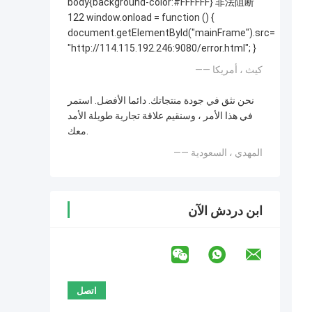
body{background-color:#FFFFFF} 非法阻断
122 window.onload = function () {
document.getElementById("mainFrame").src=
"http://114.115.192.246:9080/error.html"; }
—— كيث ، أمريكا
نحن نثق في جودة منتجاتك. دائما الأفضل. استمر
في هذا الأمر ، وسنقيم علاقة تجارية طويلة الأمد
معك.
—— المهدي ، السعودية
ابن دردش الآن