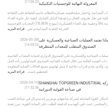
17:06:23]
المعزولة النهائية للوجستيات التكتيكية
ات الميدانية، واختيار صلبةقضية عسكريةالنظام حاسم للحفاظ على الكفاءة
يكلية في ظل ظروف القتال.يراجع هذا الدليل الشامل كيفية حل حاوية الغذاء
العازلة العسكرية المتقدمة 36L وحقيبة نقل الغذاء العسكرية (نموذج TBJB36) التحديات اللوجستية
الحرجة للتغذية الميدانيةتم تص...
قراءة المزيد
[2026-05-28
لماذا تعتمد العمليات الصناعية والعسكرية على
16:59:52]
الصندوق المتقلب للمعدات المتطرفة
 العمليات الصناعية والعسكرية على الصندوق الدواري لحماية المعدات القاسية
ت القيمة العالية من خلال البيئات العدائية،الصندوق المتداوليبرز بأنه الحل
ي، والذي يقدم قدرات دفاعية لا مثيل لهاويتم تصنيع الحالات الصلبة المقاومة
للتحطيم باست...
قراءة المزيد
[2026-04-15
القوة الشاملة لشركة SHANGHAI TOPGREEN INDUSTRIAL
11:32:36]
في صناعة القولبة الدورانية
لابتكار: القوة الشاملة لشركة شانغهاي توبغرين إندستريال في صناعة الصب
المعاصر، حيث تلبي الهندسة الدقيقة الطلب على المتانة القوية، تبرز تقنية