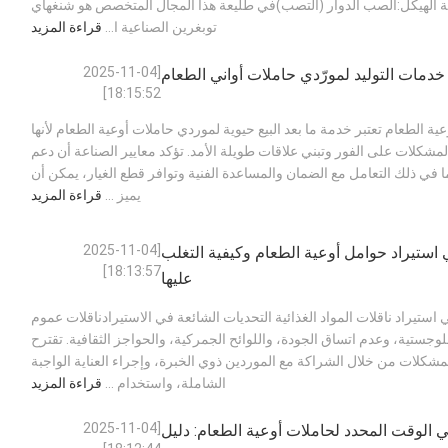
امة الهيكل:الصب الدوار (التصب)في طليعة هذا المجال المتخصص هو شنغهاي
توبغرين الصناعية ا...
قراءة المزيد
[2025-11-04
خدمات التوليد لمورّدي حاملات أواني الطعام
18:15:52]
عية الطعام تعتبر خدمة ما بعد البيع حيوية لموردي حاملات أوعية الطعام لأنها
لمشكلات على الفور وتبني علاقات طويلة الأمد. تؤكد معايير الصناعة أن دعم
بما في ذلك التعامل مع الضمان والمساعدة الفنية وتوافر قطع الغيار، يمكن أن
يميز ...
قراءة المزيد
[2025-11-04
 استيراد حوامل أوعية الطعام وكيفية التغلب
18:13:57]
عليها
 استيراد ناقلات المواد الغذائية التحديات الشائعة في الاستيرادناقلات عموم
وجستية، وعدم اتساق الجودة، واللوائح الجمركية، والحواجز الثقافية. تقترح
مشكلات من خلال الشراكة مع الموردين ذوي الخبرة، وإجراء العناية الواجبة
الشاملة، واستخدام ...
قراءة المزيد
[2025-11-04
 الوقت المحدد لحاملات أوعية الطعام: دليل