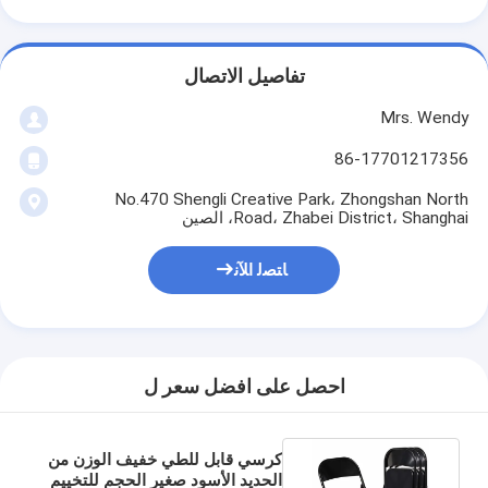
تفاصيل الاتصال
Mrs. Wendy
86-17701217356
No.470 Shengli Creative Park، Zhongshan North
Road، Zhabei District، Shanghai، الصين
ﺎﺘﺼﻟ ﺍﻶﻧ
احصل على افضل سعر ل
كرسي قابل للطي خفيف الوزن من
الحديد الأسود صغير الحجم للتخييم