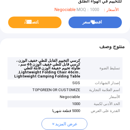
للتخييم في الهواء الطلق
الأسعار：Negociable
MOQ：1000
افضل سعر
ﺎﺘﺼﻟ ﺍﻶﻧ
منتوج وصف
كرسي التخييم القابل للطي خفيف الوزن ،
كرسي قابل للطي خفيف الوزن 46 سم ،
تسليط الضوء
طاولة تخييم خفيفة الوزن قابلة للطي
,
,
Lightweight Folding Chair 46cm
Lightweight Camping Folding Table
إصدار الشهادات
SGS
اسم العلامة التجارية
TOPGREEN OR CUSTOMIZE
الأسعار
Negociable
الحد الأدنى لكمية
1000
القدرة على العرض
5000 قطعة شهريا
عرض المزيد