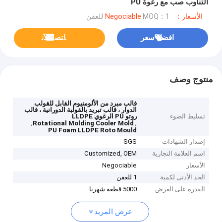
التناوب صب مع رغوة PU
الأسعار：Negociable
MOQ：1 للعفن
افضل سعر
ﺎﺘﺼﻟ ﺍﻶﻧ
منتوج وصف
قالب مبرد من الألومنيوم القابل للقولب
الدوار ، قالب تبريد بالقولبة الدورانية ، قالب
تسليط الضوء
روتو PU الرغوي LLDPE
,
,
Rotational Molding Cooler Mold
PU Foam LLDPE Roto Mould
إصدار الشهادات
SGS
اسم العلامة التجارية
Customized, OEM
الأسعار
Negociable
الحد الأدنى لكمية
1 للعفن
القدرة على العرض
5000 قطعة شهريا
عرض المزيد