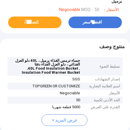
برميل
الأسعار：Negociable
MOQ：50
افضل سعر
ﺎﺘﺼﻟ ﺍﻶﻧ
منتوج وصف
حساء ترمس الغذاء برميل ، 40L دلو العزل
الغذائي ، دلو العزل الغذاء دفئا
تسليط الضوء
,
,
40L Food Insulation Bucket
Insulation Food Warmer Bucket
إصدار الشهادات
SGS
اسم العلامة التجارية
TOPGREEN OR CUSTOMIZE
الأسعار
Negociable
الحد الأدنى لكمية
50
القدرة على العرض
5000 قطعة شهريا
عرض المزيد