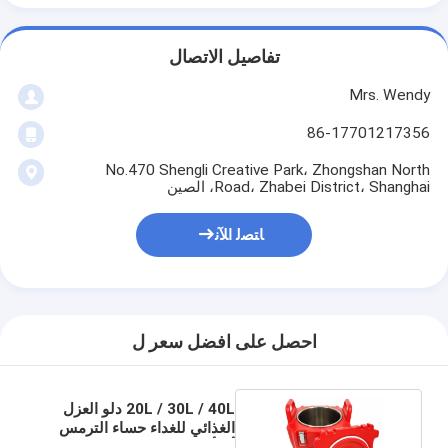
تفاصيل الاتصال
Mrs. Wendy
86-17701217356
No.470 Shengli Creative Park، Zhongshan North
Road، Zhabei District، Shanghai، الصين
ﺎﺘﺼﻟ ﺍﻶﻧ
احصل على افضل سعر ل
20L / 30L / 40L دلو العزل
الغذائي للغداء حساء الترمس
أدفأ برميل