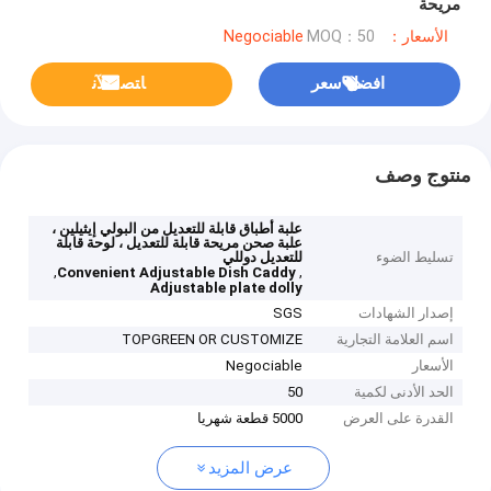
مريحة
الأسعار：Negociable
MOQ：50
افضل سعر
ﺎﺘﺼﻟ ﺍﻶﻧ
منتوج وصف
علبة أطباق قابلة للتعديل من البولي إيثيلين ،
علبة صحن مريحة قابلة للتعديل ، لوحة قابلة
تسليط الضوء
للتعديل دوللي
,
,
Convenient Adjustable Dish Caddy
Adjustable plate dolly
إصدار الشهادات
SGS
اسم العلامة التجارية
TOPGREEN OR CUSTOMIZE
الأسعار
Negociable
الحد الأدنى لكمية
50
القدرة على العرض
5000 قطعة شهريا
عرض المزيد