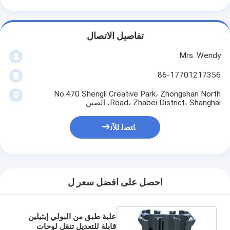
تفاصيل الاتصال
Mrs. Wendy
86-17701217356
No.470 Shengli Creative Park، Zhongshan North
Road، Zhabei District، Shanghai، الصين
ﺎﺘﺼﻟ ﺍﻶﻧ
احصل على افضل سعر ل
علبة طبق من البولي إيثيلين
قابلة للتعديل تنقل لوحات