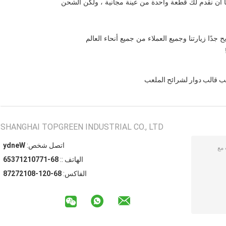
نا أن نقدم لك قطعة واحدة من عينة مجانية ، ولكن الشحن
ب قالب دوار لشرائح الملعب
SHANGHAI TOPGREEN INDUSTRIAL CO., LTD
اتصل شخص:
Wendy
الهاتف ::
86-17701217356
الفاكس:
86-021-80127278