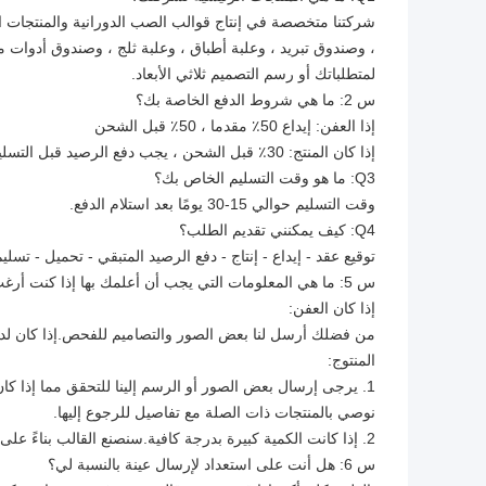
شركتنا متخصصة في إنتاج قوالب الصب الدورانية والمنتجات ال
، وصندوق تبريد ، وعلبة أطباق ، وعلبة ثلج ، وصندوق أدوات متا
لمتطلباتك أو رسم التصميم ثلاثي الأبعاد.
س 2: ما هي شروط الدفع الخاصة بك؟
إذا العفن: إيداع 50٪ مقدما ، 50٪ قبل الشحن
إذا كان المنتج: 30٪ قبل الشحن ، يجب دفع الرصيد قبل التسليم
Q3: ما هو وقت التسليم الخاص بك؟
وقت التسليم حوالي 15-30 يومًا بعد استلام الدفع.
Q4: كيف يمكنني تقديم الطلب؟
توقيع عقد - إيداع - إنتاج - دفع الرصيد المتبقي - تحميل - تسلي
س 5: ما هي المعلومات التي يجب أن أعلمك بها إذا كنت أرغب في الحصول على عرض أسعار؟
إذا كان العفن:
من فضلك أرسل لنا بعض الصور والتصاميم للفحص.إذا كان لدي
المنتوج:
1. يرجى إرسال بعض الصور أو الرسم إلينا للتحقق مما إذا
نوصي بالمنتجات ذات الصلة مع تفاصيل للرجوع إليها.
2. إذا كانت الكمية كبيرة بدرجة كافية.سنصنع القالب بناءً على متطلباتك ، ثم ننتج لك.خلاف ذلك ، عليك أن تتحمل تكلفة القالب بنفسك.
س 6: هل أنت على استعداد لإرسال عينة بالنسبة لي؟