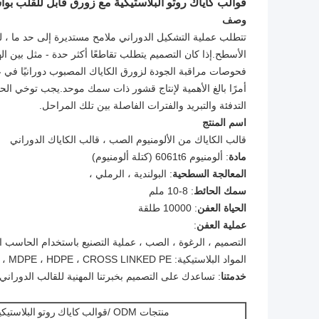
قوالب كاياك روتو البلاستيكية مع زورق قابل للقلب بوا
وصف
تتطلب عملية التشكيل الدوراني ملامح مستديرة إلى حد ما ، 
الأسطح.إذا كان التصميم يتطلب تقاطعًا أكثر حدة - مثل بين
فحوصات مراقبة الجودة لزورق الكاياك المصبوب دورانيًا في 
أمرًا بالغ الأهمية لإنتاج قشور ذات سمك موحد.يجب توخي الحذ
التدفئة والتبريد والفترات الفاصلة بين تلك المراحل.
اسم المنتج
قالب الكاياك من الألومنيوم الصب ، قالب الكاياك الدوراني
مادة
: ألومنيوم 6061t6 (كتلة ألومنيوم)
المعالجة السطحية
: البولندية ، الرملي ،
سمك الحائط
: 8-10 ملم
الحياة العفن
: 10000 طلقة
عملية العفن
:
التصميم ، الرغوة ، الصب ، عملية التصنيع باستخدام الحاسب الآلي 
المواد البلاستيكية: LLDPE ، MDPE ، HDPE ، CROSS LINKED PE
خدمتنا
: تساعدك على التصميم بخبرتنا المهنية للقالب الدوراني
منتجات ODM /
قوالب كاياك روتو البلاستي