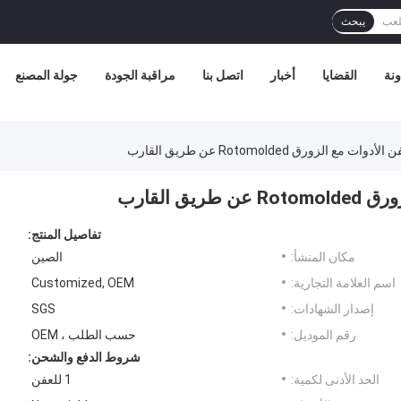
يبحث
نة
القضايا
أخبار
اتصل بنا
مراقبة الجودة
جولة المصنع
 الزورق Rotomolded عن طريق القارب
 القارب
تفاصيل المنتج:
مكان المنشأ:
الصين
اسم العلامة التجارية:
Customized, OEM
إصدار الشهادات:
SGS
رقم الموديل:
حسب الطلب ، OEM
شروط الدفع والشحن:
الحد الأدنى لكمية:
1 للعفن