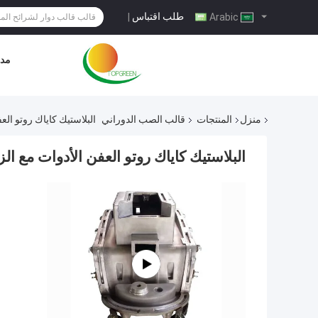
طلب اقتباس
|
Arabic
مدو
منزل
المنتجات
قالب الصب الدوراني
البلاستيك كاياك روتو العفن الأدوات مع
البلاستيك كاياك روتو العفن الأدوات مع الزورق Rotomolded عن طريق