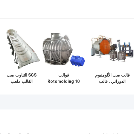
قالب صب الألومنيوم
قوالب
SGS التناوب صب
الدوراني ، قالب
Rotomolding 10
القالب ملعب
خزان المياه PE
مم لخزانات تخزين
الشريحة الألومنيوم
Rotomolded
المياه العمودية
القالب
البلاستيكية