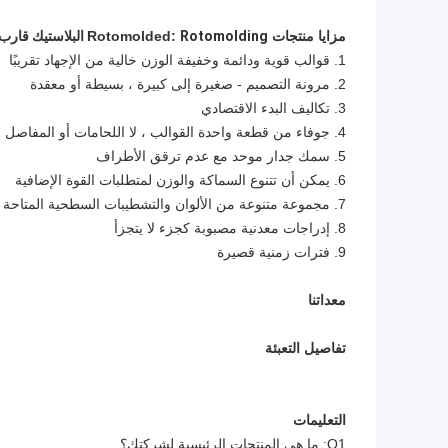
مزايا منتجات Rotomolded:
Rotomolding البلاستيك قارب تجديف صانع القالب
1. قوالب قوية ودائمة وخفيفة الوزن خالية من الإجهاد تقريبًا
2. مرونة التصميم - صغيرة إلى كبيرة ، بسيطة أو معقدة
3. تكاليف البدء الاقتصادي
4. جوفاء من قطعة واحدة القوالب ، لا اللحامات أو المفاصل للفشل
5. سمك جدار موحد مع عدم ترقق الأطراف
6. يمكن أن تتنوع السماكة والوزن لمتطلبات القوة الإضافية
7. مجموعة متنوعة من الألوان والتشطيبات السطحية المتاحة
8. إدراجات معدنية مصبوبة كجزء لا يتجزأ
9. فترات زمنية قصيرة
معداتنا
تفاصيل التعبئة
التعليمات
Q1: ما هي المنتجات الرئيسية لشركتك؟