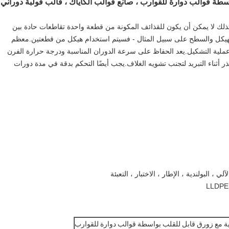
سطة قوالب دوارة للقوارب ، صانع قوالب الكاياك ، قالب قولبة دوراني
لذلك لا يمكن أن يكون للقذائف المكونة من قطعة واحدة تقاطعات حادة بين
 الهيكل والسطح على سبيل المثال - فسيتم استخدام هيكل من قطعتين.معظم
عملية التشكيل.يعد الحفاظ على سرعة الدوران المناسبة ودرجة حرارة الفرن
ر أثناء التبريد لتجنب تشويه الغلاف.يجب أيضًا التحكم بدقة في مدة دورات
، البولندية ، الإطار ، الاختبار ، التعبئة
كية مع زورق قابل للقلب بواسطة قوالب دوارة للقوارب