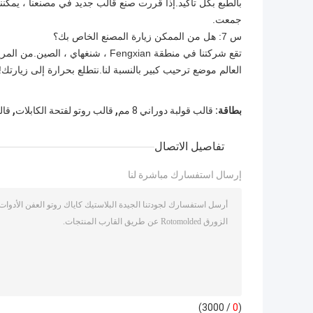
بالطبع بكل تأكيد.إذا قررت صنع قالب جديد في مصنعنا ، يمكن
جمعت.
س 7: هل من الممكن زيارة المصنع الخاص بك؟
تقع شركتنا في منطقة Fengxian ، شنغهاي ، الصين.من المريح جدًا زيارتنا وجميع العملاء من جميع أنحاء العالم
العالم موضع ترحيب كبير بالنسبة لنا.نتطلع بحرارة إلى زيارتك!
,
,
بطاقة:
قالب قولبة دوراني 8 مم
قالب روتو لفتحة الكابلات
قال
تفاصيل الاتصال
إرسال استفسارك مباشرة لنا
/ 3000)
0
(