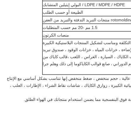
LDPE / MDPE / HDPE / البولي إيثيلين المتشابك
الطبيعة أو حسب الطلب
1.5 مم -20 مم حسب المتطلبات
منصات الكرتون
تكلفة ومناسب لتشكيل المنتجات البلاستيكية الكبيرة
ضاءة ، خزانات المياه ، خزانات الوقود ، صندوق تبريد
 الكاياك ، السيارة ، الغراس ، اللعب ،
قالب كاياك من
م الدوراني ، صانع قوالب الكاياك
وما إلى ذلك وهلم جرا
رة عالية ، حجم منخفض ، ضغط منخفض.إنها تتناسب بشكل أساسي مع الإنتاج
ئية الكبيرة ، زوارق الكاياك ، شاشات نقاط الشراء ، الإطارات ، العلب ،
ة فوق البنفسجية مما يضمن استخدام منتجاتك في الهواء الطلق.