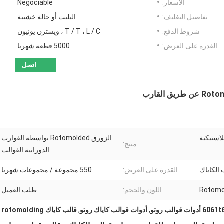
الأسعار:
Negociable
تفاصيل التغليف:
البليت أو حالة خشبية
شروط الدفع:
T / T ، L / C ، ويسترن يونيون
القدرة على العرض:
5000 قطعة شهريا
اتصل
لاستيكية
الزورق Rotomolded بواسطة القوارب
منتج:
الدورانية القوالب
 الكاياك
القدرة على العرض:
550 مجموعة / مجموعات شهريا
اللون والحجم:
طلب العميل
6061 أدوات قوالب روتو
,
أدوات قوالب كاياك روتو
,
قالب كاياك rotomolding