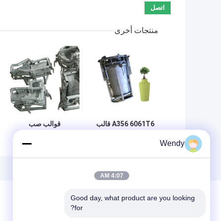
منتجات أخرى
A356 6061T6 قالب
قوالب صب
الصب الدوراني
الألومنيوم لخزان
Wendy
لأواني نبات الزهرة
وقود الديزل
البلاستيكية
4:07 AM
Good day, what product are you looking 
for?