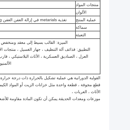
منتجات المواد
الألوان
عملية المنتج
تغذية metarials في إزالة العفن العفن rotomolding منتجات التبريد التدفئة والتبريد من العفن
سماكة
التعبئة
الميزة: القالب بسيط إلى معقد ومنخفض ال
التطبيق: قذائف آلة التنظيف ، جهاز الغسيل ، منتجات الإ
العزل ، الصناديق العسكرية ، الأثاث البلاستيكي ، قارب
الألمنيو
القولبة الدورانية هي عملية تشكيل بالحرارة ذات درجة حرا
قطع مجوفة ، قطعة واحدة مثل خزانات الزيت أو المواد الكيميا
الأثاث ، العربات ،
موزعات ومعدات الحديقة.يمكن أن تكون المادة مقاومة للأشع