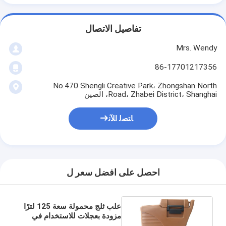
تفاصيل الاتصال
Mrs. Wendy
86-17701217356
No.470 Shengli Creative Park، Zhongshan North
Road، Zhabei District، Shanghai، الصين
ﺎﺘﺼﻟ ﺍﻶﻧ
احصل على افضل سعر ل
علب ثلج محمولة سعة 125 لترًا
مزودة بعجلات للاستخدام في
مطعم الفندق