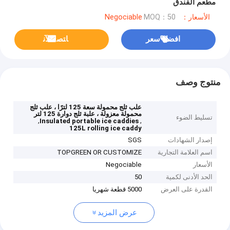
مطعم الفندق
الأسعار：Negociable
MOQ：50
افضل سعر
ﺎﺘﺼﻟ ﺍﻶﻧ
منتوج وصف
علب ثلج محمولة سعة 125 لترًا ، علب ثلج
محمولة معزولة ، علبة ثلج دوارة 125 لتر
تسليط الضوء
,
,
Insulated portable ice caddies
125L rolling ice caddy
إصدار الشهادات
SGS
اسم العلامة التجارية
TOPGREEN OR CUSTOMIZE
الأسعار
Negociable
الحد الأدنى لكمية
50
القدرة على العرض
5000 قطعة شهريا
عرض المزيد