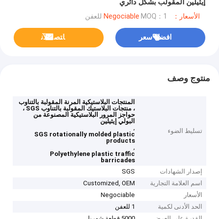
إيثيلين المقولب بشكل دائري
الأسعار：Negociable
MOQ：1 للعفن
افضل سعر
ﺎﺘﺼﻟ ﺍﻶﻧ
منتوج وصف
المنتجات البلاستيكية المرنة المقولبة بالتناوب
، منتجات البلاستيك المقولبة بالتناوب SGS ،
حواجز المرور البلاستيكية المصنوعة من
البولي إيثيلين
,
تسليط الضوء
SGS rotationally molded plastic
products
,
Polyethylene plastic traffic
barricades
إصدار الشهادات
SGS
اسم العلامة التجارية
Customized, OEM
الأسعار
Negociable
الحد الأدنى لكمية
1 للعفن
القدرة على العرض
5000 قطعة شهريا