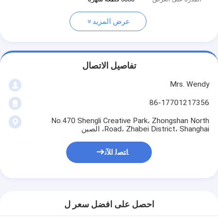
عرض المزيد
تفاصيل الاتصال
Mrs. Wendy
86-17701217356
No.470 Shengli Creative Park، Zhongshan North
Road، Zhabei District، Shanghai، الصين
ﺎﺘﺼﻟ ﺍﻶﻧ
احصل على افضل سعر ل