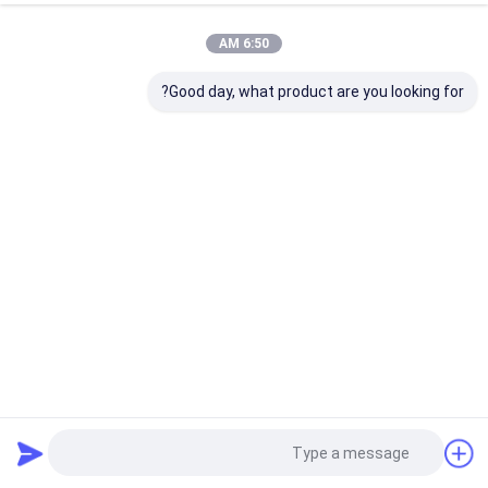
6:50 AM
Good day, what product are you looking for?
منتجات مخصصة Rotomoulded الصيد البلاستيك معزول الجليد
مربع 50L
صندوق تبريد Rotomolded
2022-06-29
1985 المشاهدات