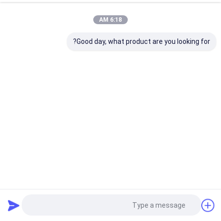
6:18 AM
Good day, what product are you looking for?
حاويات طعام عسكرية معزولة 28 لتر ، حاويات تخزين طعام
الجيش
عبوات طعام عسكرية معزولة
2022-03-28
1394 المشاهدات