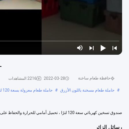
120L حا
حافظة طعام ساخنة
2022-03-28
2216 المشاهدات
#
حاملة طعام مسخنة باللون الأزرق
#
حاملة طعام معزولة بسعة 120 لتر مع عجلات
صندوق تسخين كهربائي سعة 120 لترًا ، تحميل أمامي 
لكل من الحمل الكهربائي الساخن والنقل غير الكهربائي. امسك 12 صواني طعام...
رسائل الزائر