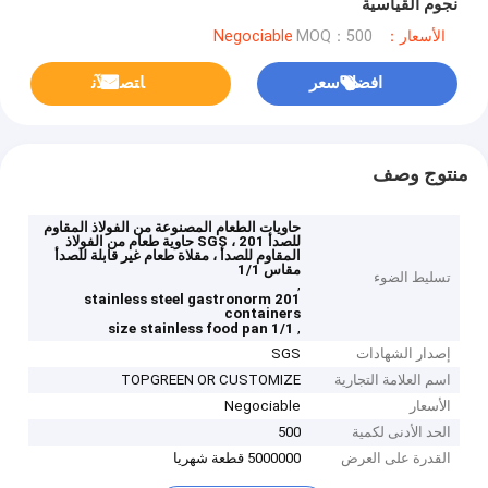
نجوم القياسية
الأسعار：Negociable
MOQ：500
افضل سعر
ﺎﺘﺼﻟ ﺍﻶﻧ
منتوج وصف
حاويات الطعام المصنوعة من الفولاذ المقاوم
للصدأ SGS ، 201 حاوية طعام من الفولاذ
المقاوم للصدأ ، مقلاة طعام غير قابلة للصدأ
مقاس 1/1
تسليط الضوء
,
201 stainless steel gastronorm
containers
,
1/1 size stainless food pan
إصدار الشهادات
SGS
اسم العلامة التجارية
TOPGREEN OR CUSTOMIZE
الأسعار
Negociable
الحد الأدنى لكمية
500
القدرة على العرض
5000000 قطعة شهريا