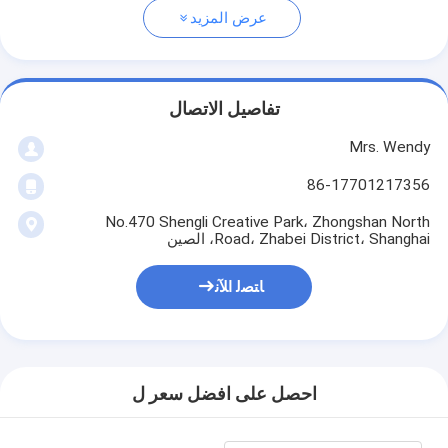
عرض المزيد
تفاصيل الاتصال
Mrs. Wendy
86-17701217356
No.470 Shengli Creative Park، Zhongshan North
Road، Zhabei District، Shanghai، الصين
ﺎﺘﺼﻟ ﺍﻶﻧ
احصل على افضل سعر ل